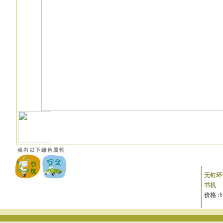
无钉环
书机
价格 :¥