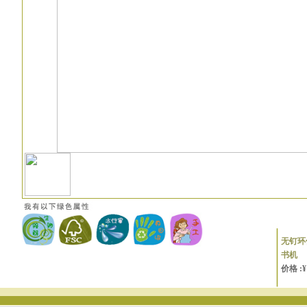
无钉环
书机
价格 :¥