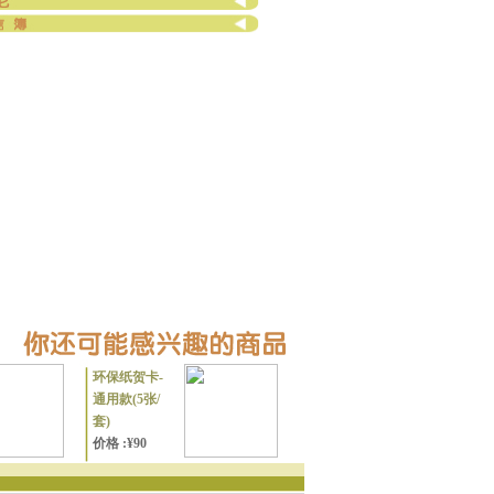
环保纸贺卡-
通用款(5张/
套)
价格 :¥90