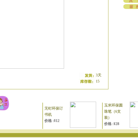
3天
15
玉米环保圆
无钉环保订
珠笔（6支
书机
装）
价格 :¥12
价格 :¥28